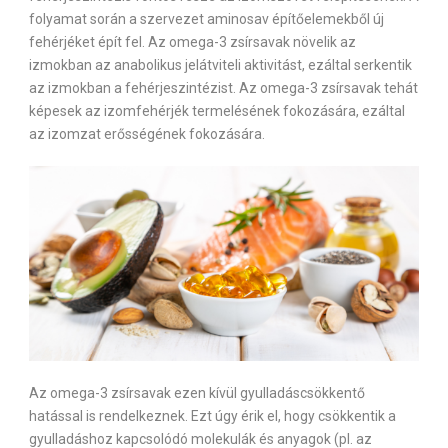
folyamat során a szervezet aminosav építőelemekből új
fehérjéket épít fel. Az omega-3 zsírsavak növelik az
izmokban az anabolikus jelátviteli aktivitást, ezáltal serkentik
az izmokban a fehérjeszintézist. Az omega-3 zsírsavak tehát
képesek az izomfehérjék termelésének fokozására, ezáltal
az izomzat erősségének fokozására.
Az omega-3 zsírsavak ezen kívül gyulladáscsökkentő
hatással is rendelkeznek. Ezt úgy érik el, hogy csökkentik a
gyulladáshoz kapcsolódó molekulák és anyagok (pl. az