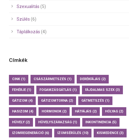
Szexualitás
(5)
Szülés
(6)
Táplálkozás
(4)
Címkék
CINK
(1)
CSÁSZÁRMETSZÉS
(1)
DERÉKFÁJÁS
(2)
FEHÉRJE
(1)
FOGAMZÁSGÁTLÁS
(1)
FÁJDALMAS SZEX
(3)
GÁTIZOM
(4)
GÁTIZOMTORNA
(2)
GÁTMETSZÉS
(1)
HASIZOM
(4)
HORMONOK
(2)
HÁTFÁJÁS
(2)
HÓLYAG
(2)
HÜVELY
(2)
HÜVELYSZÁRAZSÁG
(1)
INKONTINENCIA
(5)
IZOMREGENERÁCIÓ
(6)
IZOMSÉRÜLÉS
(10)
KISMEDENCE
(3)