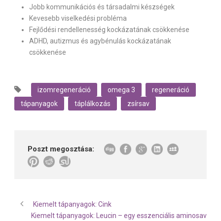
Jobb kommunikációs és társadalmi készségek
Kevesebb viselkedési probléma
Fejlődési rendellenesség kockázatának csökkenése
ADHD, autizmus és agybénulás kockázatának
csökkenése
izomregeneráció
omega 3
regeneráció
tápanyagok
táplálkozás
zsírsav
Poszt megosztása:
Kiemelt tápanyagok: Cink
Kiemelt tápanyagok: Leucin – egy esszenciális aminosav