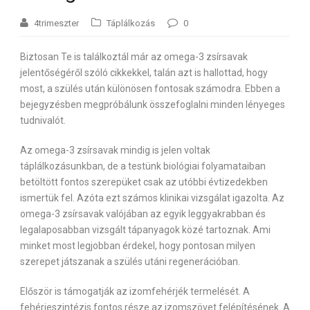
4trimeszter
Táplálkozás
0
Biztosan Te is találkoztál már az omega-3 zsírsavak
jelentőségéről szóló cikkekkel, talán azt is hallottad, hogy
most, a szülés után különösen fontosak számodra. Ebben a
bejegyzésben megpróbálunk összefoglalni minden lényeges
tudnivalót.
Az omega-3 zsírsavak mindig is jelen voltak
táplálkozásunkban, de a testünk biológiai folyamataiban
betöltött fontos szerepüket csak az utóbbi évtizedekben
ismertük fel. Azóta ezt számos klinikai vizsgálat igazolta. Az
omega-3 zsírsavak valójában az egyik leggyakrabban és
legalaposabban vizsgált tápanyagok közé tartoznak. Ami
minket most legjobban érdekel, hogy pontosan milyen
szerepet játszanak a szülés utáni regenerációban.
Először is támogatják az izomfehérjék termelését. A
fehérjeszintézis fontos része az izomszövet felépítésének. A