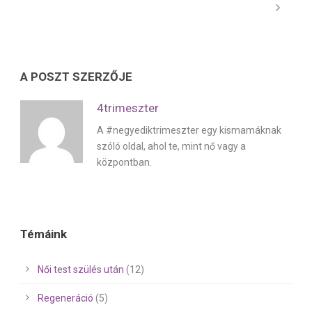
A POSZT SZERZŐJE
4trimeszter
A #negyediktrimeszter egy kismamáknak
szóló oldal, ahol te, mint nő vagy a
központban.
Témáink
Női test szülés után
(12)
Regeneráció
(5)