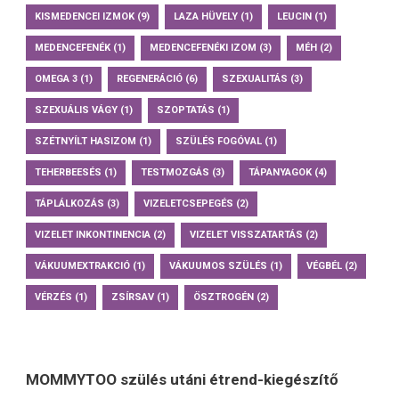
KISMEDENCEI IZMOK
(9)
LAZA HÜVELY
(1)
LEUCIN
(1)
MEDENCEFENÉK
(1)
MEDENCEFENÉKI IZOM
(3)
MÉH
(2)
OMEGA 3
(1)
REGENERÁCIÓ
(6)
SZEXUALITÁS
(3)
SZEXUÁLIS VÁGY
(1)
SZOPTATÁS
(1)
SZÉTNYÍLT HASIZOM
(1)
SZÜLÉS FOGÓVAL
(1)
TEHERBEESÉS
(1)
TESTMOZGÁS
(3)
TÁPANYAGOK
(4)
TÁPLÁLKOZÁS
(3)
VIZELETCSEPEGÉS
(2)
VIZELET INKONTINENCIA
(2)
VIZELET VISSZATARTÁS
(2)
VÁKUUMEXTRAKCIÓ
(1)
VÁKUUMOS SZÜLÉS
(1)
VÉGBÉL
(2)
VÉRZÉS
(1)
ZSÍRSAV
(1)
ÖSZTROGÉN
(2)
MOMMYTOO szülés utáni étrend-kiegészítő