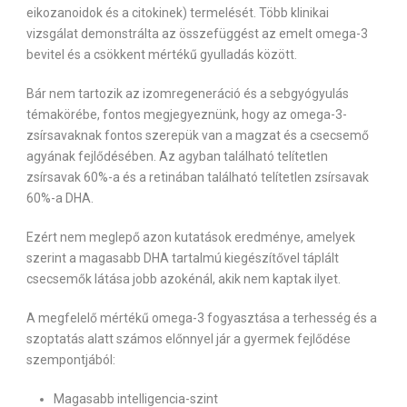
eikozanoidok és a citokinek) termelését. Több klinikai
vizsgálat demonstrálta az összefüggést az emelt omega-3
bevitel és a csökkent mértékű gyulladás között.
Bár nem tartozik az izomregeneráció és a sebgyógyulás
témakörébe, fontos megjegyeznünk, hogy az omega-3-
zsírsavaknak fontos szerepük van a magzat és a csecsemő
agyának fejlődésében. Az agyban található telítetlen
zsírsavak 60%-a és a retinában található telítetlen zsírsavak
60%-a DHA.
Ezért nem meglepő azon kutatások eredménye, amelyek
szerint a magasabb DHA tartalmú kiegészítővel táplált
csecsemők látása jobb azokénál, akik nem kaptak ilyet.
A megfelelő mértékű omega-3 fogyasztása a terhesség és a
szoptatás alatt számos előnnyel jár a gyermek fejlődése
szempontjából:
Magasabb intelligencia-szint