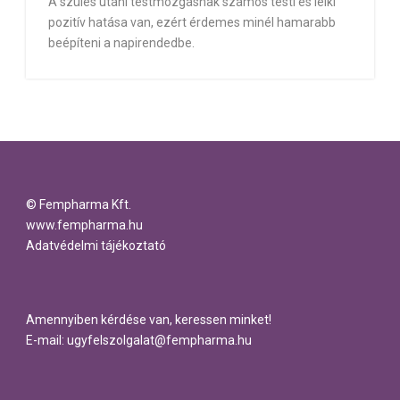
A szülés utáni testmozgásnak számos testi és lelki
pozitív hatása van, ezért érdemes minél hamarabb
beépíteni a napirendedbe.
© Fempharma Kft.
www.fempharma.hu
Adatvédelmi tájékoztató
Amennyiben kérdése van, keressen minket!
E-mail: ugyfelszolgalat@fempharma.hu