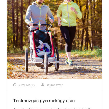
2021.Már.12
4trimeszter
Testmozgás gyermekágy után