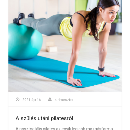
2021.ápr.16
4trimeszter
A szülés utáni pilatesről
A posztnatális pilates az egyik legjobb mozgásforma