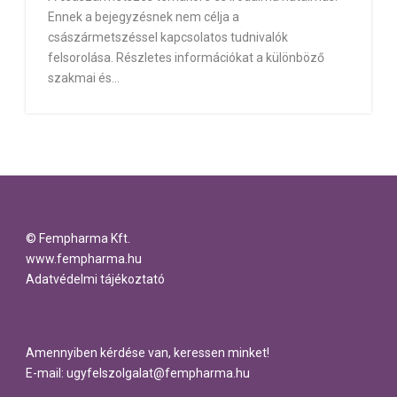
Ennek a bejegyzésnek nem célja a
császármetszéssel kapcsolatos tudnivalók
felsorolása. Részletes információkat a különböző
szakmai és...
© Fempharma Kft.
www.fempharma.hu
Adatvédelmi tájékoztató
Amennyiben kérdése van, keressen minket!
E-mail: ugyfelszolgalat@fempharma.hu