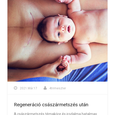
2021.Már.17
4trimeszter
Regeneráció császármetszés után
A császármetszés témaköre és irodalma hatalmas.