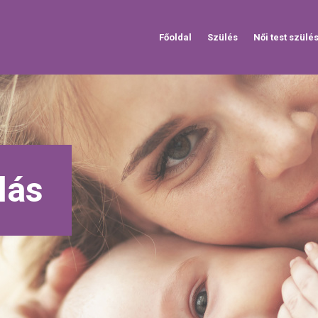
Főoldal
Szülés
Női test szülé
lás